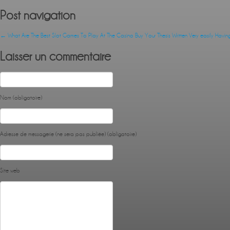
Post navigation
←
What Are The Best Slot Games To Play At The Casino
Buy Your Thesis Written Very easily Havi
Laisser un commentaire
Nom (obligatoire)
Adresse de messagerie (ne sera pas publiée) (obligatoire)
Site web