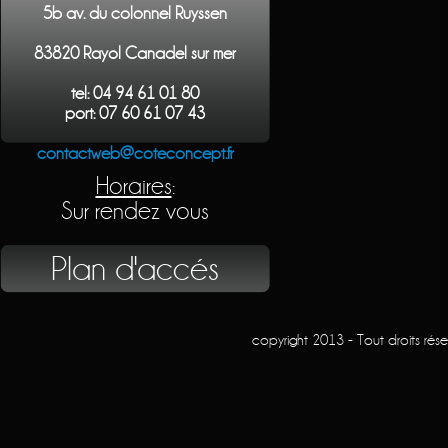
5b av. du colonnel Ruyssen
83820 Rayol Canadel sur mer
tel: 04 94 61 01 80
port: 07 60 61 07 43
contactweb@coteconcept.fr
Horaires
:
Sur rendez vous
Plan d'accés
copyright 2013 - Tout droits rés