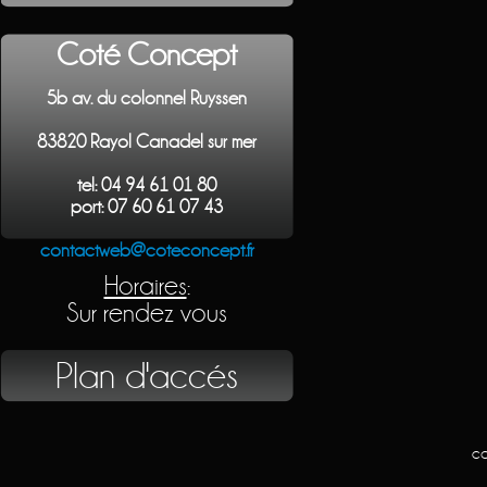
Coté Concept
5b av. du colonnel Ruyssen
83820 Rayol Canadel sur mer
tel: 04 94 61 01 80
port: 07 60 61 07 43
contactweb@coteconcept.fr
Horaires
:
Sur rendez vous
Plan d'accés
co