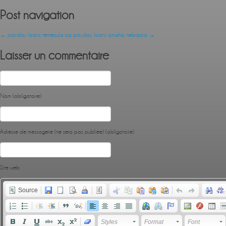
Post navigation
←
payday loans temecula ca
payday loans omaha nebraska
→
Laisser un commentaire
Nom (obligatoire)
Adresse de messagerie (ne sera pas publiée) (obligatoire)
Site web
Source
Styles
Format
Font