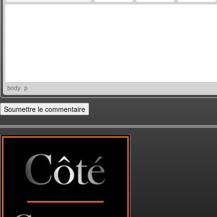
body
p