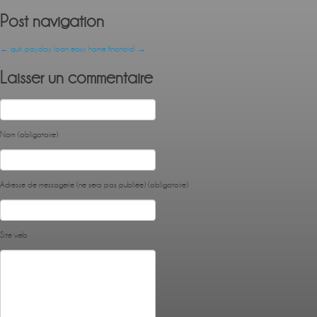
Post navigation
←
quik payday loan
easy home financial
→
Laisser un commentaire
Nom (obligatoire)
Adresse de messagerie (ne sera pas publiée) (obligatoire)
Site web