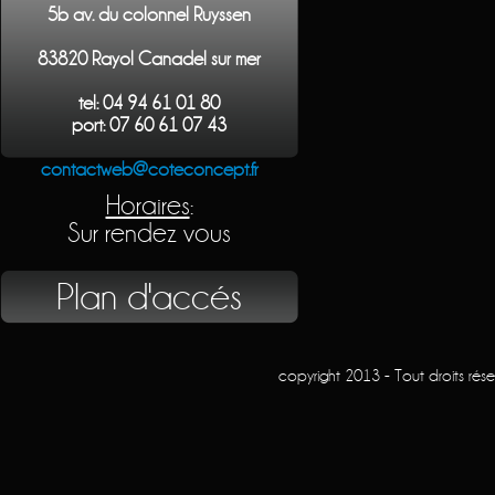
5b av. du colonnel Ruyssen
83820 Rayol Canadel sur mer
tel: 04 94 61 01 80
port: 07 60 61 07 43
contactweb@coteconcept.fr
Horaires
:
Sur rendez vous
Plan d'accés
copyright 2013 - Tout droits rés