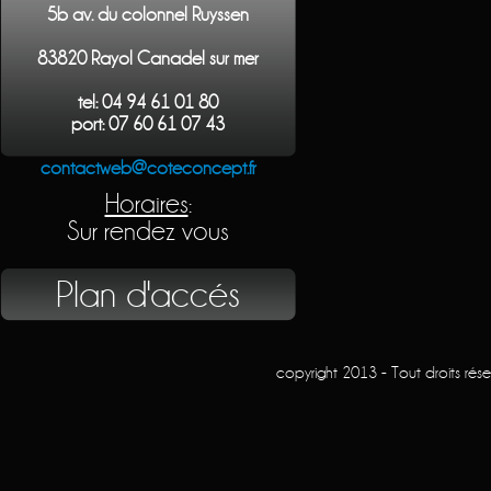
5b av. du colonnel Ruyssen
83820 Rayol Canadel sur mer
tel: 04 94 61 01 80
port: 07 60 61 07 43
contactweb@coteconcept.fr
Horaires
:
Sur rendez vous
Plan d'accés
copyright 2013 - Tout droits rés