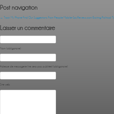
Post navigation
←
Track My Phone Find Out Suggestions From People Mobile-SpyReviews.com
Exciting Political 
Laisser un commentaire
Nom (obligatoire)
Adresse de messagerie (ne sera pas publiée) (obligatoire)
Site web