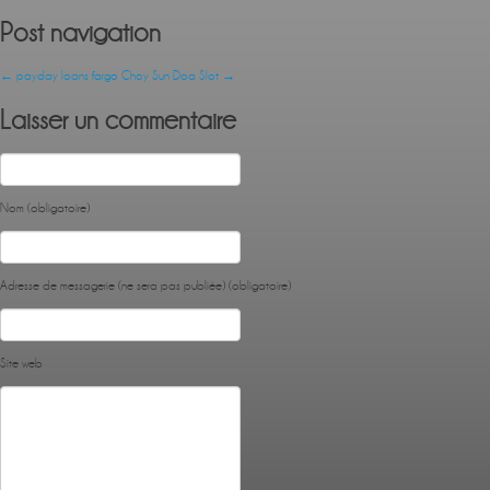
Post navigation
←
payday loans fargo
Choy Sun Doa Slot
→
Laisser un commentaire
Nom (obligatoire)
Adresse de messagerie (ne sera pas publiée) (obligatoire)
Site web