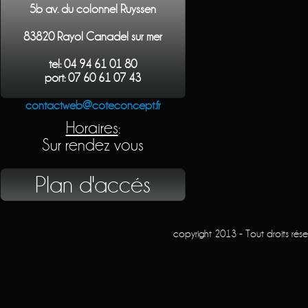
5b av. du colonnel Ruyssen
83820 Rayol Canadel sur mer
tel: 04 94 61 01 80
port: 07 60 61 07 43
contactweb@coteconcept.fr
Horaires
:
Sur rendez vous
Plan d'accés
copyright 2013 - Tout droits rés