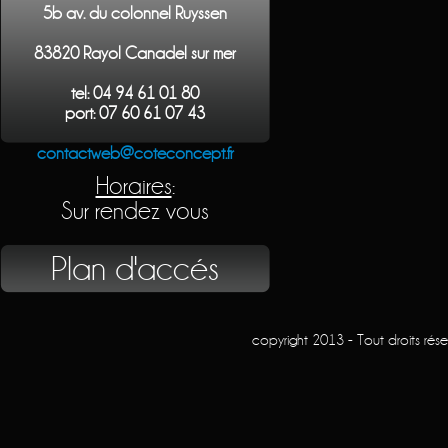
5b av. du colonnel Ruyssen
83820 Rayol Canadel sur mer
tel: 04 94 61 01 80
port: 07 60 61 07 43
contactweb@coteconcept.fr
Horaires
:
Sur rendez vous
Plan d'accés
copyright 2013 - Tout droits rés