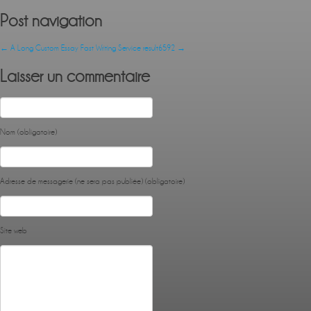
Post navigation
←
A Long Custom Essay Fast Writing Service
result6592
→
Laisser un commentaire
Nom (obligatoire)
Adresse de messagerie (ne sera pas publiée) (obligatoire)
Site web