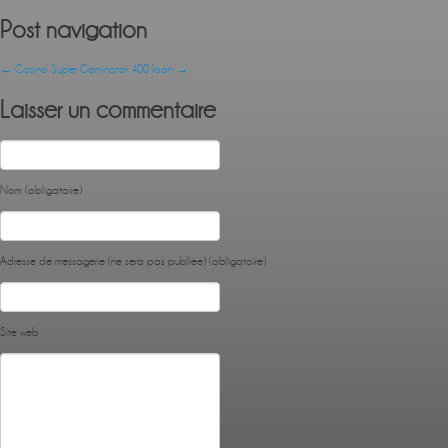
Post navigation
←
Casino Super Gaminator
400 loan
→
Laisser un commentaire
Nom (obligatoire)
Adresse de messagerie (ne sera pas publiée) (obligatoire)
Site web