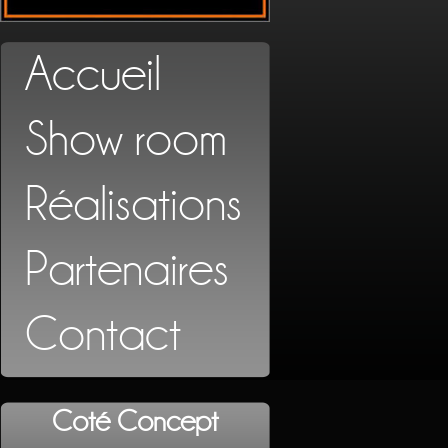
Accueil
Show room
Réalisations
Partenaires
Contact
Coté Concept