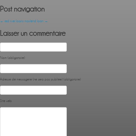
Post navigation
←
red river loans
maxlend loan
→
Laisser un commentaire
Nom (obligatoire)
Adresse de messagerie (ne sera pas publiée) (obligatoire)
Site web