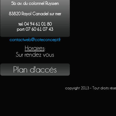
5b av. du colonnel Ruyssen
83820 Rayol Canadel sur mer
tel: 04 94 61 01 80
port: 07 60 61 07 43
contactweb@coteconcept.fr
Horaires
:
Sur rendez vous
Plan d'accés
copyright 2013 - Tout droits rés