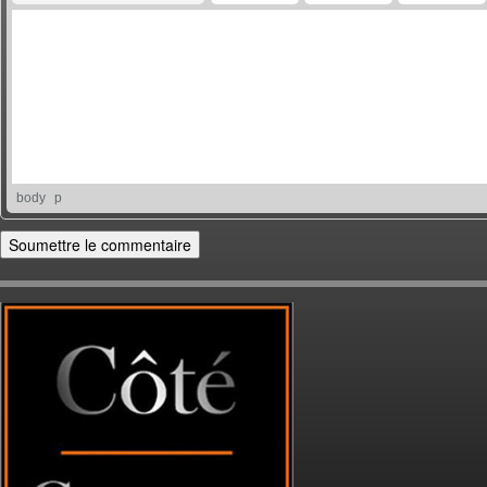
body
p