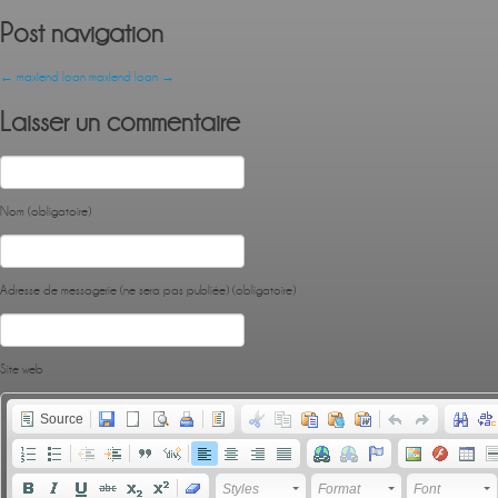
Post navigation
←
maxlend loan
maxlend loan
→
Laisser un commentaire
Nom (obligatoire)
Adresse de messagerie (ne sera pas publiée) (obligatoire)
Site web
Source
Styles
Format
Font