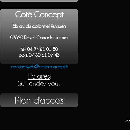
Coté Concept
5b av. du colonnel Ruyssen
83820 Rayol Canadel sur mer
tel: 04 94 61 01 80
port: 07 60 61 07 43
contactweb@coteconcept.fr
Horaires
:
Sur rendez vous
Plan d'accés
co