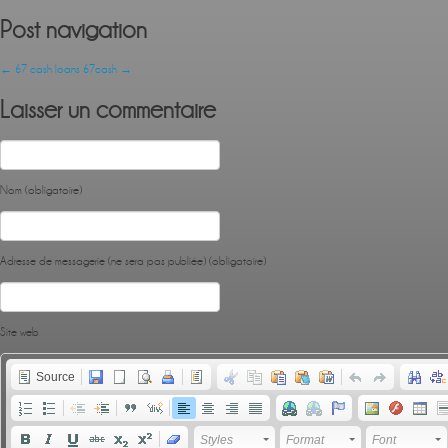
Post navigation
←
67 cash loans
67cash
→
Laisser un commentaire
Nom (obligatoire)
Adresse de messagerie (ne sera pas publiée) (obligatoire)
Site web
Source
Styles
Format
Font