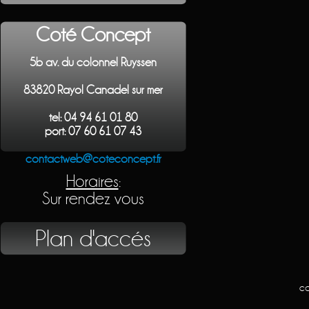
Coté Concept
5b av. du colonnel Ruyssen
83820 Rayol Canadel sur mer
tel: 04 94 61 01 80
port: 07 60 61 07 43
contactweb@coteconcept.fr
Horaires
:
Sur rendez vous
Plan d'accés
co