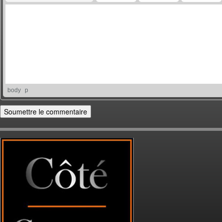
body
p