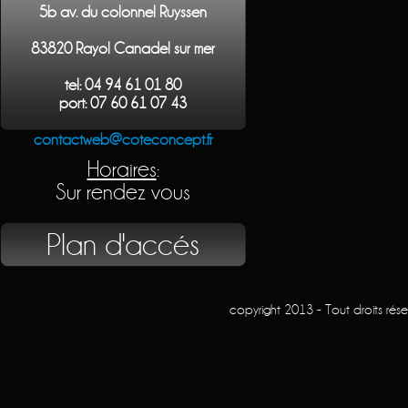
5b av. du colonnel Ruyssen
83820 Rayol Canadel sur mer
tel: 04 94 61 01 80
port: 07 60 61 07 43
contactweb@coteconcept.fr
Horaires
:
Sur rendez vous
Plan d'accés
copyright 2013 - Tout droits rés