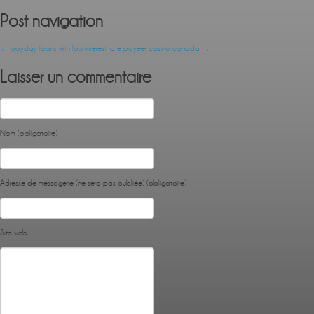
Post navigation
←
payday loans with low interest rate
payeer casino canada
→
Laisser un commentaire
Nom (obligatoire)
Adresse de messagerie (ne sera pas publiée) (obligatoire)
Site web