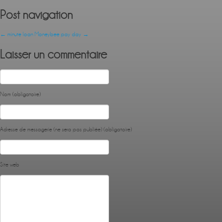
Post navigation
←
minute loan
Moneybee pay day
→
Laisser un commentaire
Nom (obligatoire)
Adresse de messagerie (ne sera pas publiée) (obligatoire)
Site web