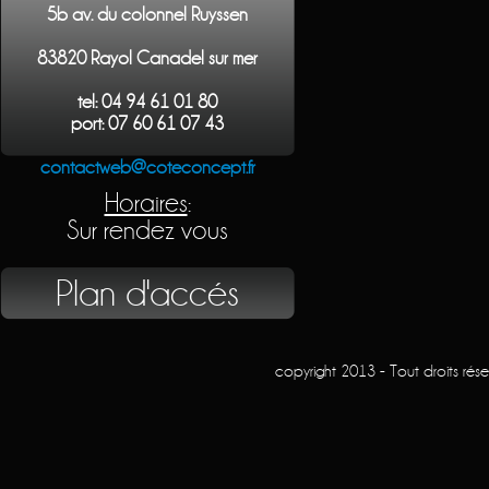
5b av. du colonnel Ruyssen
83820 Rayol Canadel sur mer
tel: 04 94 61 01 80
port: 07 60 61 07 43
contactweb@coteconcept.fr
Horaires
:
Sur rendez vous
Plan d'accés
copyright 2013 - Tout droits rés