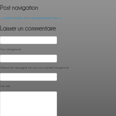
Post navigation
←
omaha payday loans
nevada payday loans
→
Laisser un commentaire
Nom (obligatoire)
Adresse de messagerie (ne sera pas publiée) (obligatoire)
Site web