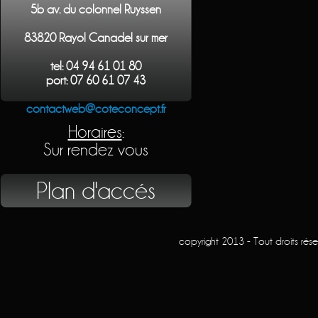
5b av. du colonnel Ruyssen
83820 Rayol Canadel sur mer
tel: 04 94 61 01 80
port: 07 60 61 07 43
contactweb@coteconcept.fr
Horaires
:
Sur rendez vous
Plan d'accés
copyright 2013 - Tout droits rés